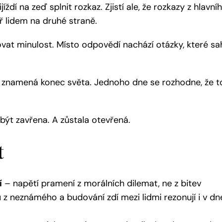
jíždí na zeď splnit rozkaz. Zjistí ale, že rozkazy z hlavní
ář lidem na druhé straně.
Individuální kurz foce
ovat minulost. Místo odpovědí nachází otázky, které sah
ď znamená konec světa. Jednoho dne se rozhodne, že t
Exkluzivní 
být zavřena. A zůstala otevřená.
t
100 Rules for Business Succe
í
– napětí pramení z morálních dilemat, ne z bitev
 z neznámého a budování zdí mezi lidmi rezonují i v dn