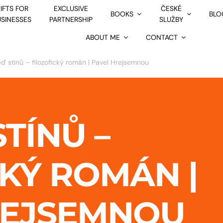
IFTS FOR
EXCLUSIVE
ČESKÉ
BOOKS
BLO
USINESSES
PARTNERSHIP
SLUŽBY
ABOUT ME
CONTACT
ď stínů – filozofický román | Pavel Hrejsemnou
STÍNŮ –
KÝ ROMÁN |
REJSEMNOU