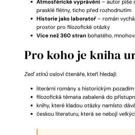
Atmosférické vyprávění
– autor píše s
prasklé flétny, ticho před rozhodnutím
Historie jako laboratoř
– román vychází
prostor pro filozofické otázky
Více než 360 stran
bohatého, mnohovrs
Pro koho je kniha u
Zeď stínů
osloví čtenáře, kteří hledají:
literární romány s historickým pozadí
filozofická témata zabalená do přístup
knihy, které kladou otázky namísto dá
českou literaturu, která se nebojí velký