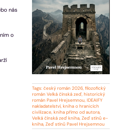
nebo nás
ením o
rží
Tags:
český román 2026
,
filozofický
román Velká čínská zeď
,
historický
román Pavel Hrejsemnou
,
IDEAIFY
nakladatelství
,
kniha o hranicích
civilizace
,
kniha přímo od autora
,
Velká čínská zeď kniha
,
Zeď stínů e-
kniha
,
Zeď stínů Pavel Hrejsemnou