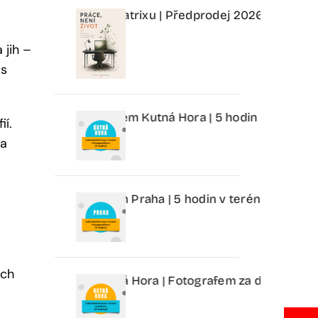
oti vyhoření a matrixu | Předprodej 2026 | Pavel Hrejse
 jih –
ás
focení fotoaparátem Kutná Hora | 5 hodin | 2 999 Kč
Indi
ií.
na
cení fotoaparátem Praha | 5 hodin v terénu | 2 999 Kč
In
ach
ení mobilem Kutná Hora | Fotografem za den | 2 499 Kč
I