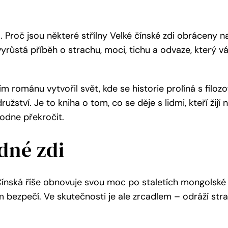
Práce, není Život: Manifest pr
 Proč jsou některé střílny Velké čínské zdi obráceny na
růstá příběh o strachu, moci, tichu a odvaze, který v
Individuální kurz 
 románu vytvořil svět, kde se historie prolíná s filozof
žství. Je to kniha o tom, co se děje s lidmi, kteří žijí 
hodne překročit.
dné zdi
Individuální kurz fo
Čínská říše obnovuje svou moc po staletích mongolské
bezpečí. Ve skutečnosti je ale zrcadlem – odráží str
Individuální kurz foc