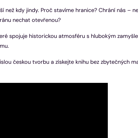
jší než kdy jindy. Proč stavíme hranice? Chrání nás – 
 bránu nechat otevřenou?
teré spojuje historickou atmosféru s hlubokým zamyšl
ému.
slou českou tvorbu a získejte knihu bez zbytečných ma