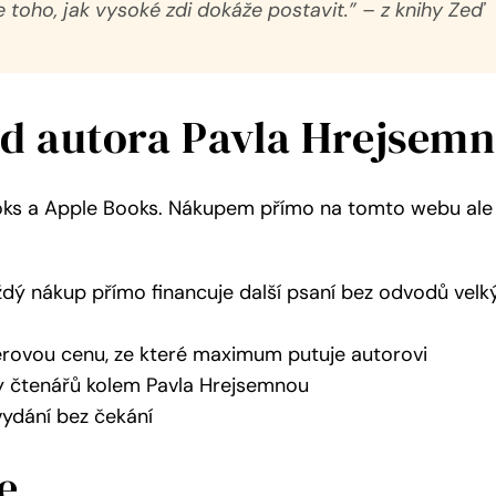
 toho, jak vysoké zdi dokáže postavit.” – z knihy Zeď
od autora Pavla Hrejsem
oks a Apple Books. Nákupem přímo na tomto webu ale 
dý nákup přímo financuje další psaní bez odvodů vel
férovou cenu, ze které maximum putuje autorovi
y čtenářů kolem Pavla Hrejsemnou
vydání bez čekání
e