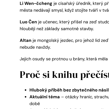
Li Wen-čcheng
je císařský úředník, který při
města nedávají smysl, když stojíte tváří v tv
Luo Čen
je učenec, který přišel na zeď stud
hlouběji než základy samotné stavby.
Altan
je mongolský jezdec, pro jehož lid ze
nebude navždy.
Jejich osudy se protnou u brány, která měla 
Proč si knihu přečís
Hluboký příběh bez zbytečného násil
Aktuální téma
– otázky hranic, strachu
době