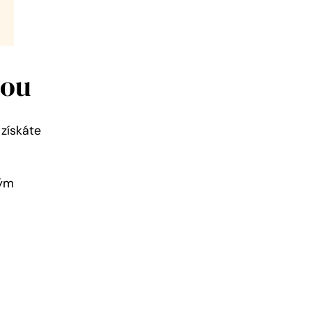
nou
získáte
kým