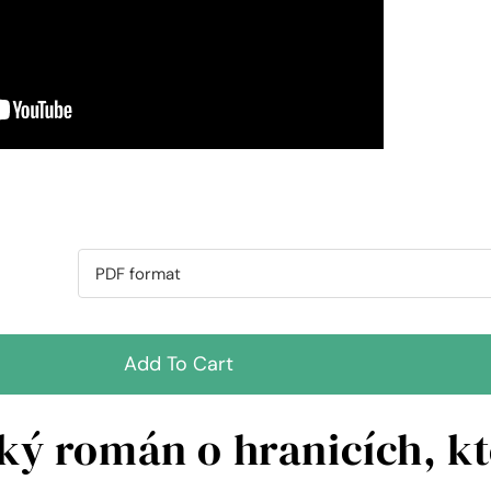
Add To Cart
cký román o hranicích, k