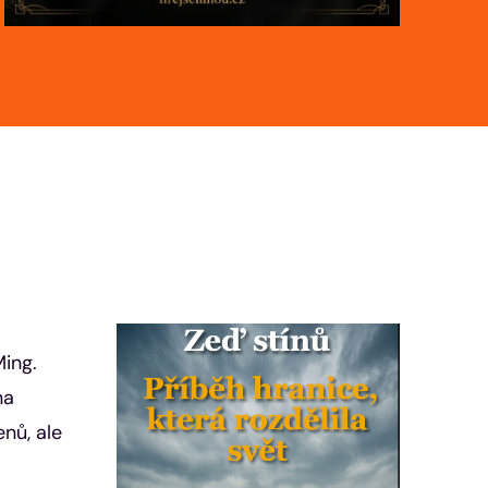
Ming.
na
nů, ale