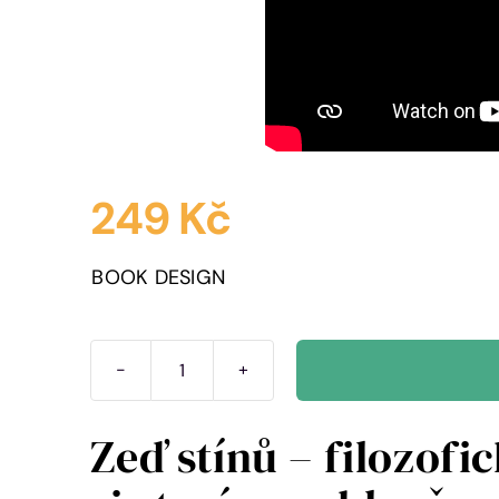
249
Kč
BOOK DESIGN
Zeď
stínů
Zeď stínů – filozofi
–
filozofický
román