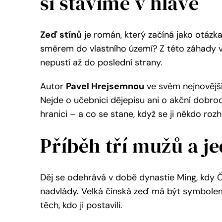
si stavíme v hlavě
|
Pavel
Zeď stínů
je román, který začíná jako otázka.
Hrejsemnou
quantity
směrem do vlastního území? Z této záhady vy
nepustí až do poslední strany.
Autor
Pavel Hrejsemnou
ve svém nejnovějším
Nejde o učebnici dějepisu ani o akční dobrodru
hranici – a co se stane, když se ji někdo roz
Příběh tří mužů a je
Děj se odehrává v době dynastie Ming, kdy 
nadvlády. Velká čínská zeď má být symbolem 
těch, kdo ji postavili.