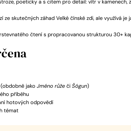
troze, poeticky a s citem pro detail: vítr v kamenech, 
働くとは何か バタに学ぶ100
 ze skutečných záhad Velké čínské zdi, ale využívá je 
tevnatého čtení s propracovanou strukturou 30+ kap
Từ quầy hàng đến đế chế: 100 q
rčena
m (obdobně jako
Jméno růže
či
Šógun
)
Kniha 100 Baťových 
ného příběhu
vání hotových odpovědí
ch témat