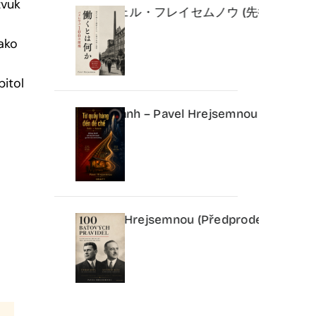
zvuk
の原理』パヴェル・フレイセムノウ (先行予約) | IDEAIF
jako
itol
uy tắc kinh doanh – Pavel Hrejsemnou (Đặt trước) | IDE
pravidel – Pavel Hrejsemnou (Předprodej) | IDEAIFY
Kni