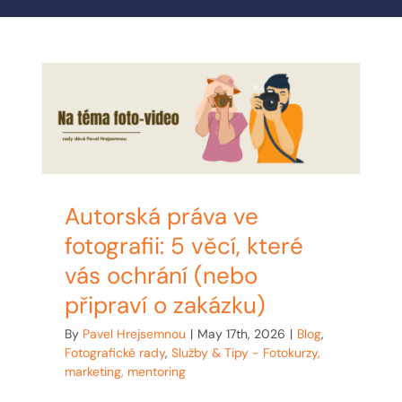
MY ACCOUNT
ABOUT ME
CONTACT
CART / KOŠÍK
Autorská práva ve
fotografii: 5 věcí, které
vás ochrání (nebo
připraví o zakázku)
By
Pavel Hrejsemnou
|
May 17th, 2026
|
Blog
,
Fotografické rady
,
Služby & Tipy - Fotokurzy,
marketing, mentoring