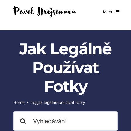
Skip
to
Menu
content
HOME
GIFTS FOR
Jak Legálně
BUSINESSES
EXCLUSIVE
Používat
PARTNERSHIP
Fotky
BOOKS
ČESKÉ
SLUŽBY
Home
Tag:
jak legálně používat fotky
Search
BLOG
for: