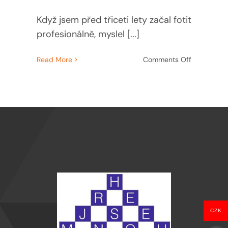
Když jsem před třiceti lety začal fotit
profesionálně, myslel [...]
on
Read More
Comments Off
Autorská
práva
ve
fotografii:
5
věcí,
které
vás
ochrání
(nebo
připraví
o
zakázku)
CZK