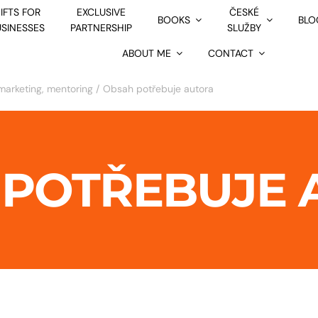
IFTS FOR
EXCLUSIVE
ČESKÉ
BOOKS
BLO
USINESSES
PARTNERSHIP
SLUŽBY
ABOUT ME
CONTACT
 marketing, mentoring
Obsah potřebuje autora
 POTŘEBUJE 