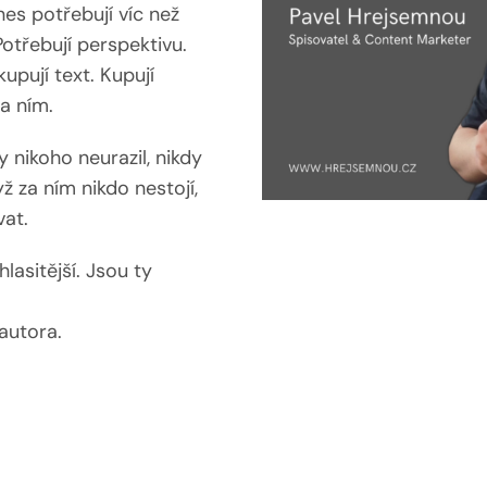
es potřebují víc než
otřebují perspektivu.
kupují text. Kupují
za ním.
 nikoho neurazil, nikdy
ž za ním nikdo nestojí,
at.
lasitější. Jsou ty
 autora.