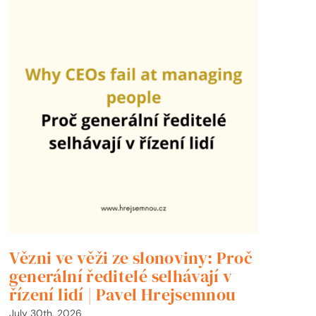
Vězni ve věži ze slonoviny: Proč
Pa
generální ředitelé selhávají v
m
řízení lidí | Pavel Hrejsemnou
č
July 30th, 2026
Aug