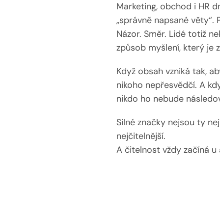
Marketing, obchod i HR dn
„správně napsané věty“. P
Názor. Směr. Lidé totiž ne
způsob myšlení, který je 
Když obsah vzniká tak, aby
nikoho nepřesvědčí. A kdy
nikdo ho nebude následov
Silné značky nejsou ty nejh
nejčitelnější.
A čitelnost vždy začíná u