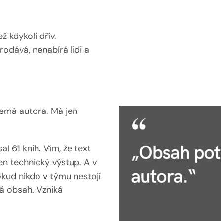
ž kdykoli dřív.
rodává, nenabírá lidi a
emá autora. Má jen
l 61 knih. Vím, že text
en technický výstup. A v
Pokud nikdo v týmu nestojí
ká obsah. Vzniká