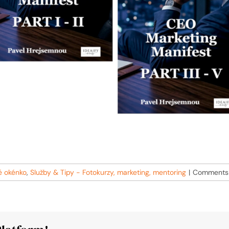
é okénko
,
Služby & Tipy - Fotokurzy, marketing, mentoring
|
Comments