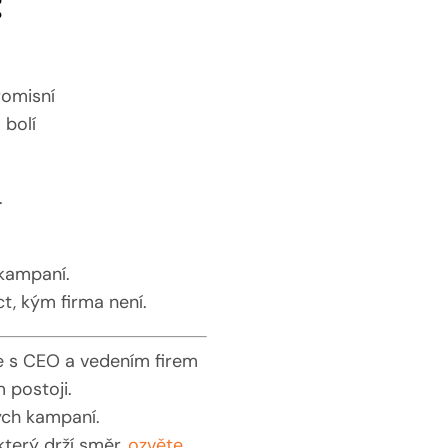
:
omisní
 bolí
.
 kampaní.
t, kým firma není.
me s CEO a vedením firem
 postoji.
ch kampaní.
který drží směr,
ozvěte