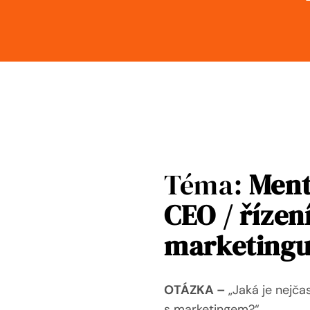
Téma:
Ment
CEO / řízen
marketing
OTÁZKA –
„Jaká je nejča
s marketingem?“