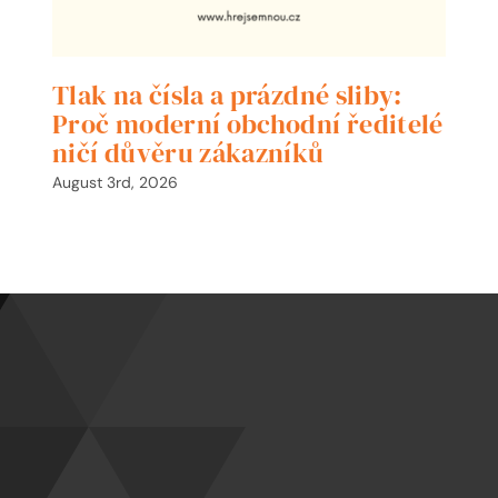
Tlak na čísla a prázdné sliby:
Proč moderní obchodní ředitelé
ničí důvěru zákazníků
August 3rd, 2026