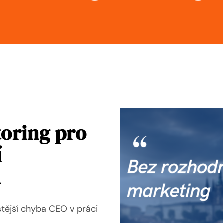
oring pro
í
u
stější chyba CEO v práci