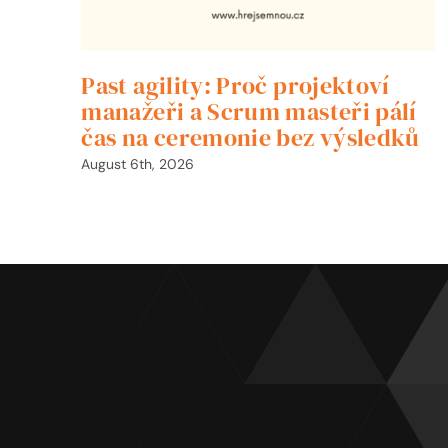
Past agility: Proč projektoví
manažeři a Scrum masteři pálí
čas na ceremonie bez výsledků
August 6th, 2026