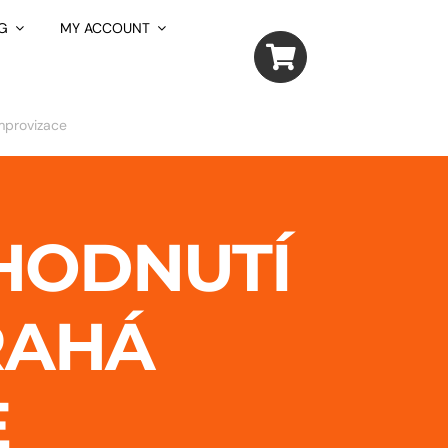
G
MY ACCOUNT
improvizace
HODNUTÍ
RAHÁ
E