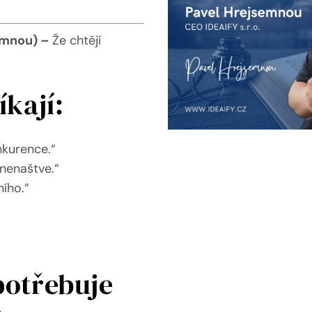
emnou) –
Že chtějí
íkají:
nkurence.“
 nenaštve.“
ího.“
potřebuje