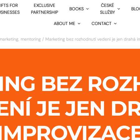
IFTS FOR
EXCLUSIVE
ČESKÉ
BOOKS
BLO
USINESSES
PARTNERSHIP
SLUŽBY
ABOUT ME
CONTACT
 marketing, mentoring
Marketing bez rozhodnutí vedení je jen drahá 
ING BEZ ROZ
ENÍ JE JEN D
IMPROVIZAC