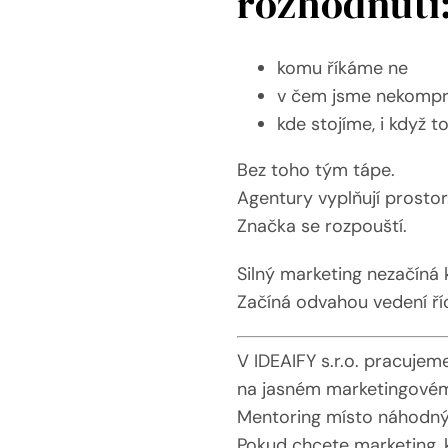
rozhodnutí
komu říkáme ne
v čem jsme nekompr
kde stojíme, i když to
Bez toho tým tápe.
Agentury vyplňují prostor
Značka se rozpouští.
Silný marketing nezačíná
Začíná odvahou vedení říc
V IDEAIFY s.r.o. pracuje
na jasném marketingovém
Mentoring místo náhodný
Pokud chcete marketing, 