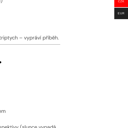
í)
CZK
EUR
 triptych – vypráví příběh.
.
dem
a
spektivy (slunce vypadá