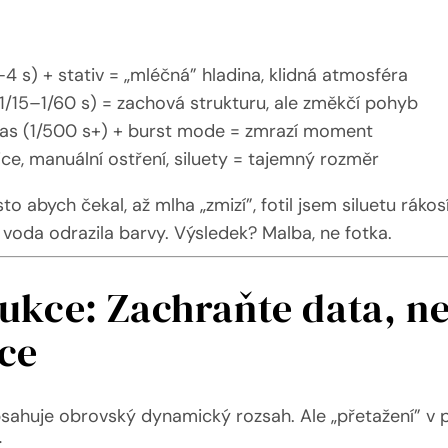
4 s) + stativ = „mléčná” hladina, klidná atmosféra
1/15–1/60 s) = zachová strukturu, ale změkčí pohyb
as (1/500 s+) + burst mode = zmrazí moment
ce, manuální ostření, siluety = tajemný rozměr
to abych čekal, až mlha „zmizí”, fotil jsem siluetu rákos
 voda odrazila barvy. Výsledek? Malba, ne fotka.
ukce: Zachraňte data, n
ce
ahuje obrovský dynamický rozsah. Ale „přetažení” v po
: