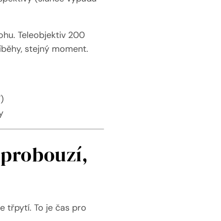
ohu. Teleobjektiv 200
říběhy, stejný moment.
í)
y
 probouzí,
e třpytí. To je čas pro