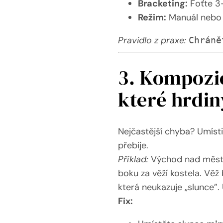
Bracketing:
Foťte 3
Režim:
Manuál nebo p
Pravidlo z praxe:
Chráně
3. Kompozic
které hrdin
Nejčastější chyba? Umíst
přebije.
Příklad:
Východ nad městem.
boku za věží kostela. Věž
která neukazuje „slunce”.
Fix: