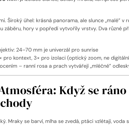
. Široký úhel: krásná panorama, ale slunce „malé” v r
nu záběru, hory v popředí vytvořily vrstvy. Dva různé p
ektiv: 24–70 mm je univerzál pro sunrise
× pro kontext, 3× pro izolaci (optický zoom, ne digitáln
ocením – ranní rosa a prach vytvářejí „mléčné” odlesk
Atmosféra: Když se ráno
echody
ý. Mraky se barví, mlha se zvedá, ptáci vzlétají, voda s