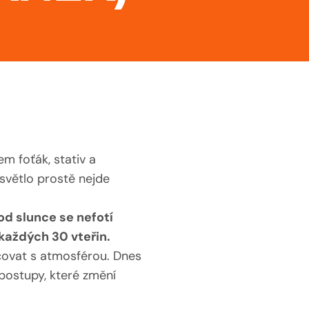
em foťák, stativ a
 světlo prostě nejde
d slunce se nefotí
 každých 30 vteřin.
covat s atmosférou. Dnes
postupy, které změní