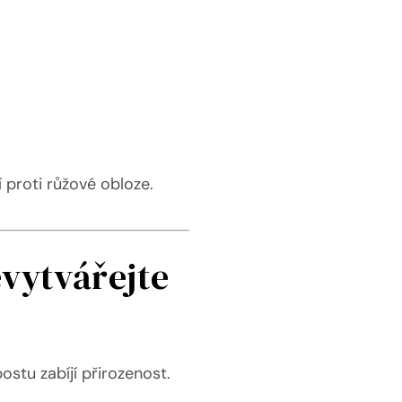
í proti růžové obloze.
evytvářejte
stu zabíjí přirozenost.