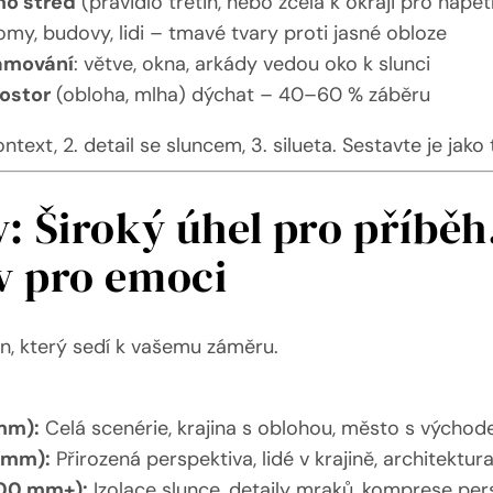
o střed
(pravidlo třetin, nebo zcela k okraji pro napět
romy, budovy, lidi – tmavé tvary proti jasné obloze
rámování
: větve, okna, arkády vedou oko k slunci
rostor
(obloha, mlha) dýchat – 40–60 % záběru
kontext, 2. detail se sluncem, 3. silueta. Sestavte je jako
y: Široký úhel pro příběh
v pro emoci
ten, který sedí k vašemu záměru.
mm):
Celá scenérie, krajina s oblohou, město s výcho
 mm):
Přirozená perspektiva, lidé v krajině, architektur
200 mm+):
Izolace slunce, detaily mraků, komprese per