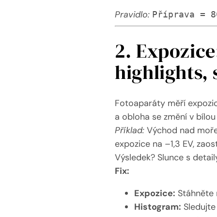
Pravidlo:
Příprava = 8
2. Expozice
highlights,
Fotoaparáty měří expozici
a obloha se změní v bílou 
Příklad:
Východ nad mořem.
expozice na –1,3 EV, zaos
Výsledek? Slunce s detai
Fix:
Expozice:
Stáhněte n
Histogram:
Sledujte