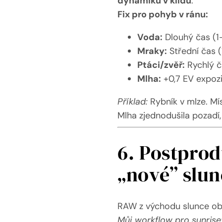
dynamiku v klidu
.
Fix pro pohyb v ránu:
Voda:
Dlouhý čas (1–
Mraky:
Střední čas (
Ptáci/zvěř:
Rychlý č
Mlha:
+0,7 EV expozi
Příklad:
Rybník v mlze. Mís
Mlha zjednodušila pozadí,
6. Postprod
„nové” slun
RAW z východu slunce obs
Můj workflow pro sunrise