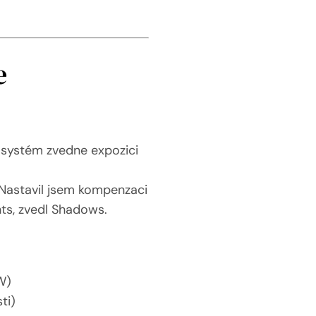
e
, systém zvedne expozici
 Nastavil jsem kompenzaci
hts, zvedl Shadows.
W)
ti)