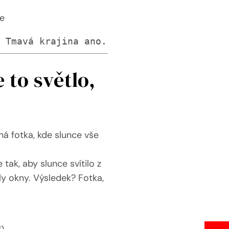
ce
. Tmavá krajina ano.
 to světlo,
á fotka, kde slunce vše
ak, aby slunce svítilo z
ly okny. Výsledek? Fotka,