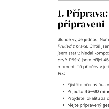
1. Příprava
připraveni
Slunce vyjde jednou. Nemá 
Příklad z praxe:
Chtěl jse
jsem stativ, hledal kompo
pryč. Příště jsem přijel 
moment. Tři příběhy v je
Fix:
Zjistěte přesný čas 
Přijeďte
45–60 min
Projděte lokalitu za
Mějte připravený gear