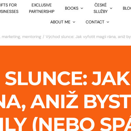
IFTS FOR
EXCLUSIVE
ČESKÉ
BOOKS
BLO
USINESSES
PARTNERSHIP
SLUŽBY
ABOUT ME
CONTACT
, marketing, mentoring
Východ slunce: Jak vyfotit magii rána, aniž by
SLUNCE: JAK
A, ANIŽ BYST
ILY (NEBO SP