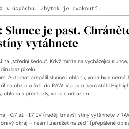
0 % úspěchu. Zbytek je cvaknutí.
: Slunce je past. Chránět
 stíny vytáhnete
 na „střední šedou”. Když míříte na vycházející slunce
díru bez pixelů.
 Automat přepálil slunce i oblohu, voda byla černá.
třil na obzor a fotil do RAW. V postu jsem stáhl Highlig
ly, obloha s přechody, voda s odrazem.
a –0,7 až –1,7 EV (raději tmavší, stíny vytáhnete v RA
 pravý okraj – nesmí „narážet na zeď” (přepálené oblas