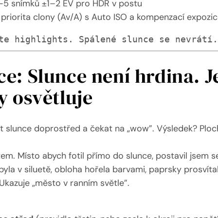
–5 snímků ±1–2 EV pro HDR v postu
riorita clony (Av/A) s Auto ISO a kompenzací expozi
te highlights. Spálené slunce se nevrátí
e: Slunce není hrdina. Je
y osvětluje
it slunce doprostřed a čekat na „wow”. Výsledek? Ploch
 Místo abych fotil přímo do slunce, postavil jsem se t
 byla v siluetě, obloha hořela barvami, paprsky prosvíta
 Ukazuje „město v ranním světle”.