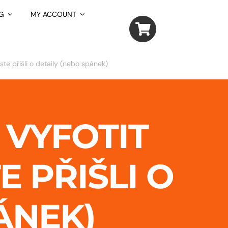
G
MY ACCOUNT
ste přišli o detaily (nebo spánek)
 VYFOTIT
E PŘIŠLI O
ÁNEK)