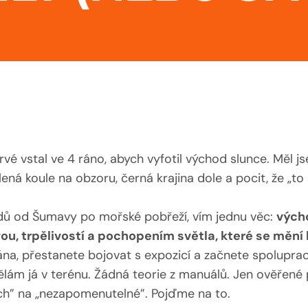
rvé vstal ve 4 ráno, abych vyfotil východ slunce. Měl js
ená koule na obzoru, černá krajina dole a pocit, že „to
dů od Šumavy po mořské pobřeží, vím jednu věc:
výcho
vou, trpělivostí a pochopením světla, které se mění
na, přestanete bojovat s expozicí a začnete spolupra
lám já v terénu. Žádná teorie z manuálů. Jen ověřené 
ých” na „nezapomenutelné”. Pojďme na to.