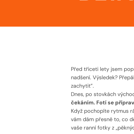
Před třiceti lety jsem pop
nadšení. Výsledek? Přepál
zachytit”.
Dnes, po stovkách výcho
čekáním. Fotí se přípra
Když pochopíte rytmus rá
vám dám přesně to, co dě
vaše ranní fotky z „pěkn