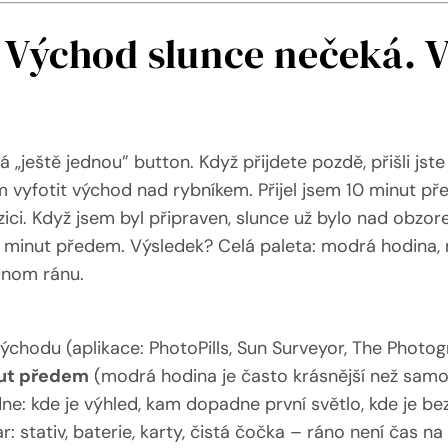
: Východ slunce nečeká. 
„ještě jednou” button. Když přijdete pozdě, přišli jste
m vyfotit východ nad rybníkem. Přijel jsem 10 minut p
zici. Když jsem byl připraven, slunce už bylo nad obzore
45 minut předem. Výsledek? Celá paleta: modrá hodina, r
dnom ránu.
východu (aplikace: PhotoPills, Sun Surveyor, The Photo
ut předem
(modrá hodina je často krásnější než sam
 dne: kde je výhled, kam dopadne první světlo, kde je b
: stativ, baterie, karty, čistá čočka – ráno není čas na