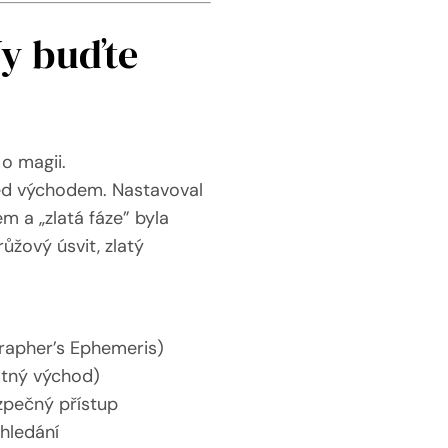
Vy buďte
 o magii.
řed východem. Nastavoval
m a „zlatá fáze” byla
ůžový úsvit, zlatý
grapher’s Ephemeris)
otný východ)
ezpečný přístup
 hledání