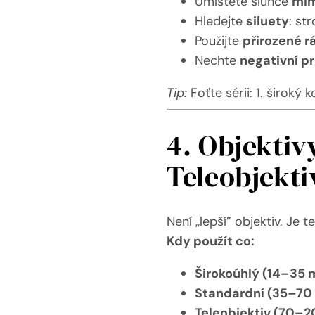
Umístěte slunce
mim
Hledejte
siluety
: st
Použijte
přirozené 
Nechte
negativní p
Tip:
Foťte sérii: 1. široký 
4. Objektiv
Teleobjekti
Není „lepší” objektiv. Je 
Kdy použít co:
Širokoúhlý (14–35 
Standardní (35–70
Teleobjektiv (70–