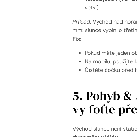
větší)
Příklad:
Východ nad horami
mm: slunce vyplnilo třeti
Fix:
Pokud máte jeden obj
Na mobilu: použijte 1
Čistěte čočku před f
5. Pohyb & 
vy foťte př
Východ slunce není statick