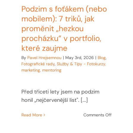
Podzim s foťákem (nebo
mobilem): 7 triků, jak
proměnit „hezkou
procházku” v portfolio,
které zaujme
By
Pavel Hrejsemnou
|
May 3rd, 2026
|
Blog
,
Fotografické rady
,
Služby & Tipy - Fotokurzy,
marketing, mentoring
Před třiceti lety jsem na podzim
honil „nejčervenější list". [...]
on
Read More
Comments Off
Podzim
s