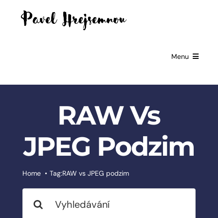
Skip
to
content
Menu
HOME
RAW Vs
GIFTS FOR
BUSINESSES
JPEG Podzim
EXCLUSIVE
PARTNERSHIP
BOOKS
Home
Tag:
RAW vs JPEG podzim
Search
ČESKÉ
SLUŽBY
for: