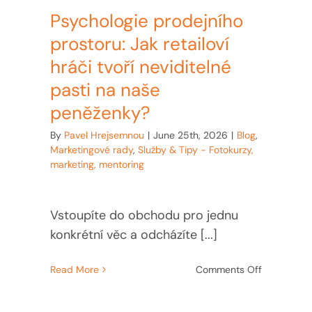
Psychologie prodejního
prostoru: Jak retailoví
hráči tvoří neviditelné
pasti na naše
peněženky?
By
Pavel Hrejsemnou
|
June 25th, 2026
|
Blog
,
Marketingové rady
,
Služby & Tipy - Fotokurzy,
marketing, mentoring
Vstoupíte do obchodu pro jednu
konkrétní věc a odcházíte [...]
on
Read More
Comments Off
Psychologi
prodejního