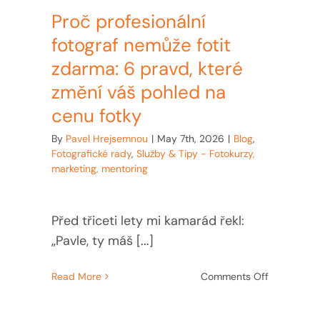
Proč profesionální
fotograf nemůže fotit
zdarma: 6 pravd, které
změní váš pohled na
cenu fotky
By
Pavel Hrejsemnou
|
May 7th, 2026
|
Blog
,
Fotografické rady
,
Služby & Tipy - Fotokurzy,
marketing, mentoring
Před třiceti lety mi kamarád řekl:
„Pavle, ty máš [...]
on
Read More
Comments Off
Proč
profesionál