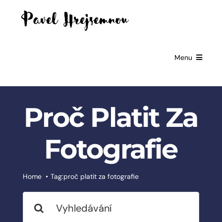
Skip
to
content
Menu
HOME
Proč Platit Za
GIFTS FOR
BUSINESSES
Fotografie
EXCLUSIVE
PARTNERSHIP
BOOKS
Home
Tag:
proč platit za fotografie
Search
ČESKÉ
SLUŽBY
for: