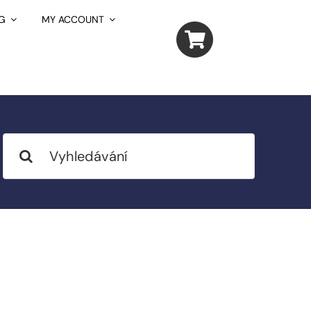
G
MY ACCOUNT
Search
for: