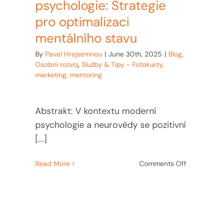
psychologie: Strategie
pro optimalizaci
mentálního stavu
By
Pavel Hrejsemnou
|
June 30th, 2025
|
Blog
,
Osobní rozvoj
,
Služby & Tipy - Fotokurzy,
marketing, mentoring
Abstrakt: V kontextu moderní
psychologie a neurovědy se pozitivní
[...]
on
Read More
Comments Off
Kognitivní
,
restruktura
ěna:
a
aplikace
pozitivní