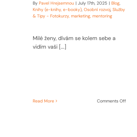
By
Pavel Hrejsemnou
|
July 17th, 2025
|
Blog
,
Knihy (e-knihy, e-booky)
,
Osobní rozvoj
,
Služby
& Tipy - Fotokurzy, marketing, mentoring
Milé ženy, dívám se kolem sebe a
vidím vaši [...]
on
Read More
Comments Off
Síla,
krása
prom
Vzkaz
vám,