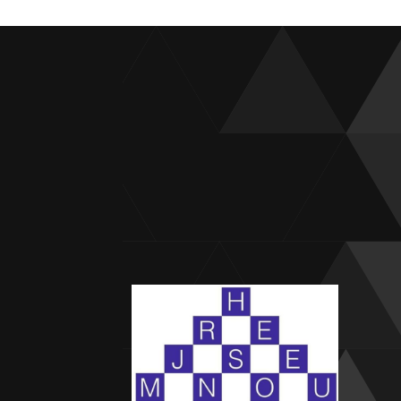
neob
žená