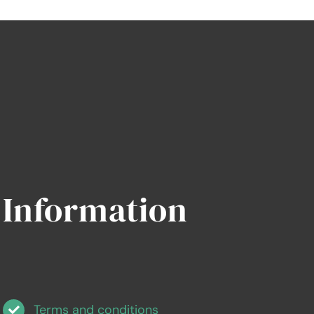
e:
i
Information
Terms and conditions