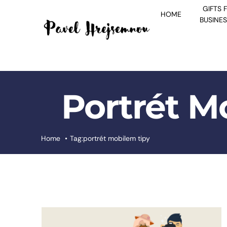
Skip
GIFTS 
HOME
to
BUSINE
content
Portrét M
Home
Tag:
portrét mobilem tipy