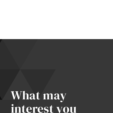
,
jí:
t
lem
at
What may
interest you