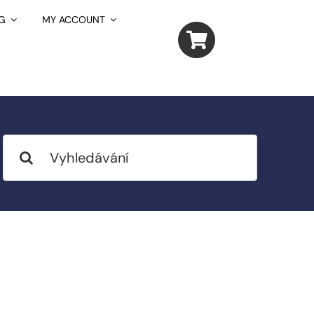
G
MY ACCOUNT
Search
for: