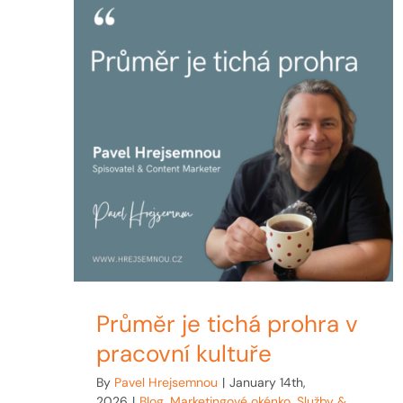
Průměr je tichá prohra v
pracovní kultuře
By
Pavel Hrejsemnou
|
January 14th,
2026
|
Blog
,
Marketingové okénko
,
Služby &