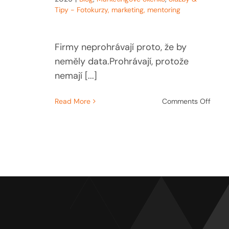
Tipy - Fotokurzy, marketing, mentoring
Firmy neprohrávají proto, že by
neměly data.Prohrávají, protože
nemají [...]
on
Read More
Comments Off
Prům
je
tichá
prohr
v
praco
kultu