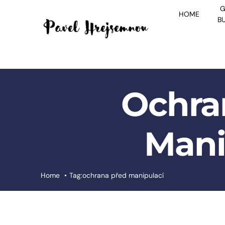
Skip
G
HOME
to
B
content
Ochra
Mani
Home
Tag:
ochrana před manipulací