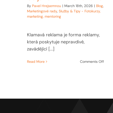
By
Pavel Hrejsemnou
|
March 18th, 2026
|
Blog
,
Marketingové rady
,
Služby & Tipy - Fotokurzy,
marketing, mentoring
Klamavá reklama je forma reklamy,
která poskytuje nepravdivé,
zavádějící [...]
on
Read More
Comments Off
Co
je
to
klam
rekla