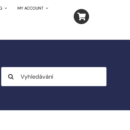
G
MY ACCOUNT
Search
for: