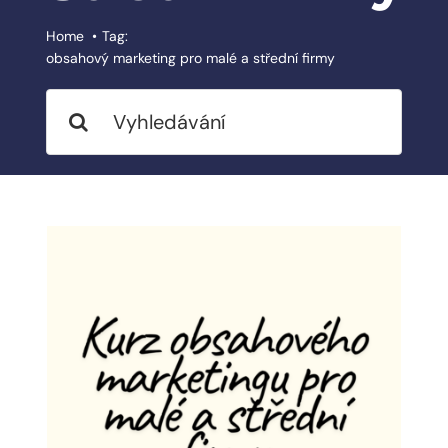
BLOG
Home
Tag:
obsahový marketing pro malé a střední firmy
MY ACCOUNT
Search
for:
ABOUT ME
CONTACT