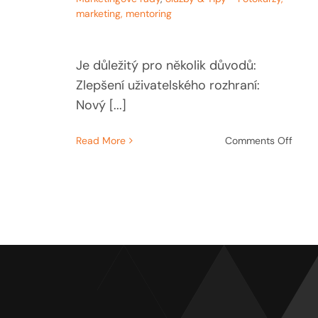
marketing, mentoring
Je důležitý pro několik důvodů:
Zlepšení uživatelského rozhraní:
Nový [...]
on
Read More
Comments Off
Rede
webo
strán