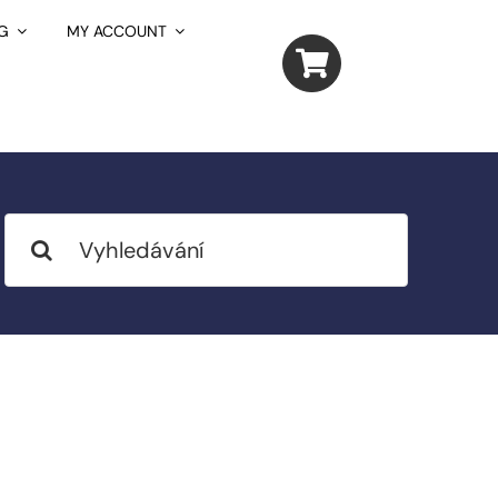
G
MY ACCOUNT
Search
for: