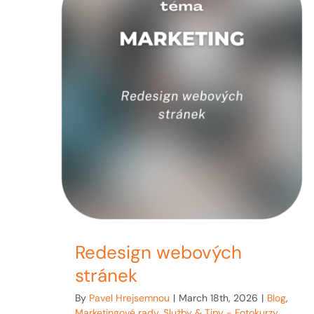
Redesign webových
stránek
By
Pavel Hrejsemnou
|
March 18th, 2026
|
Blog
,
Marketingové rady
,
Služby & Tipy - Fotokurzy,