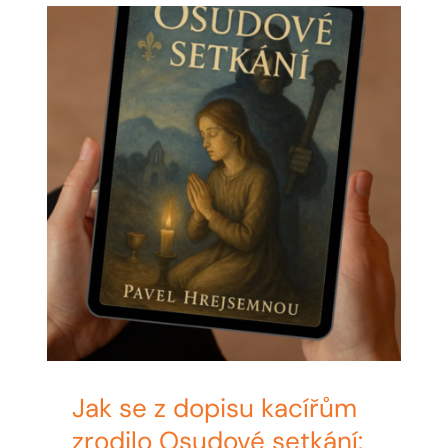
MY ACCOUNT
ABOUT ME
CONTACT
CART / KOŠÍK
Jak se z dopisu kacířům
zrodilo Osudové setkání: