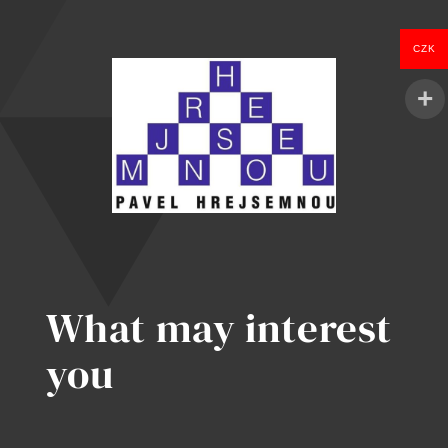
setkání:
Příběh
CZK
o
cestě,
která
neměla
konce
What may interest
you