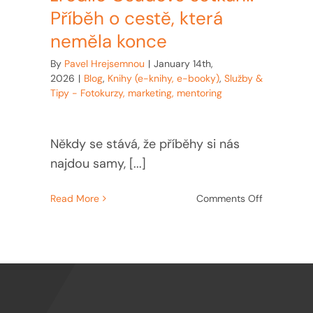
Příběh o cestě, která
neměla konce
By
Pavel Hrejsemnou
|
January 14th,
2026
|
Blog
,
Knihy (e-knihy, e-booky)
,
Služby &
Tipy - Fotokurzy, marketing, mentoring
Někdy se stává, že příběhy si nás
najdou samy, [...]
on
Read More
Comments Off
Jak
se
z
dopisu
kacířům
zrodilo
Osudové