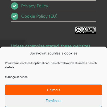
Privacy Policy
Cookie Policy (EU)
Unless otherwise stated, these websites
and images are licensed under Creative
Spravovat souhlas s cookies
Commons BY-NC-SA 3.0
.
Používáme cookies k optimalizaci našich webových stránek a našich
služeb.
Manage services
Příjmout
© Copyright 1994 - 2026 • IDEAIFY s.r.o.
Zamítnout