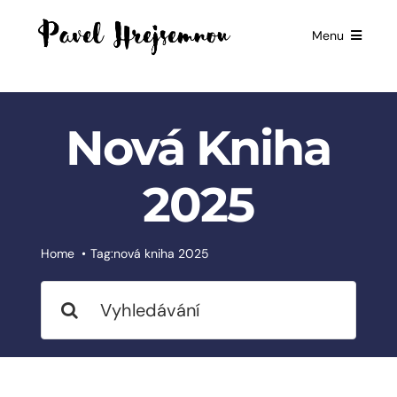
Skip
to
Menu
content
HOME
GIFTS FOR
Nová Kniha
BUSINESSES
EXCLUSIVE
2025
PARTNERSHIP
BOOKS
Home
Tag:
nová kniha 2025
ČESKÉ
Search
SLUŽBY
for:
BLOG