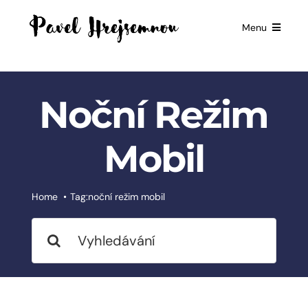
Skip
to
Menu
content
HOME
GIFTS FOR
Noční Režim
BUSINESSES
EXCLUSIVE
Mobil
PARTNERSHIP
BOOKS
Home
Tag:
noční režim mobil
ČESKÉ
Search
SLUŽBY
for:
BLOG