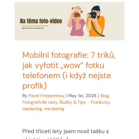
MY ACCOUNT
ABOUT ME
CONTACT
Mobilní fotografie: 7 triků,
CART / KOŠÍK
jak vyfotit „wow” fotku
telefonem (i když nejste
profík)
By
Pavel Hrejsemnou
|
May 1st, 2026
|
Blog
,
Fotografické rady
,
Služby & Tipy - Fotokurzy,
marketing, mentoring
Před třiceti lety jsem nosil tašku s