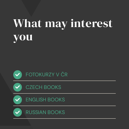
časopisu)
What may interest
you
FOTOKURZY V ČR
CZECH BOOKS
ENGLISH BOOKS
RUSSIAN BOOKS