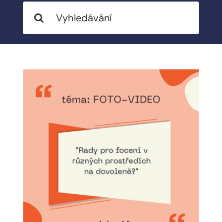
Search
BLOG
for:
MY ACCOUNT
ABOUT ME
CONTACT