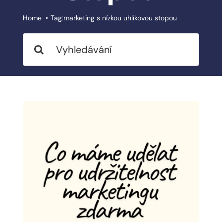
BLOG
Home
Tag:
marketing s nízkou uhlíkovou stopou
Search
MY ACCOUNT
for:
ABOUT ME
CONTACT