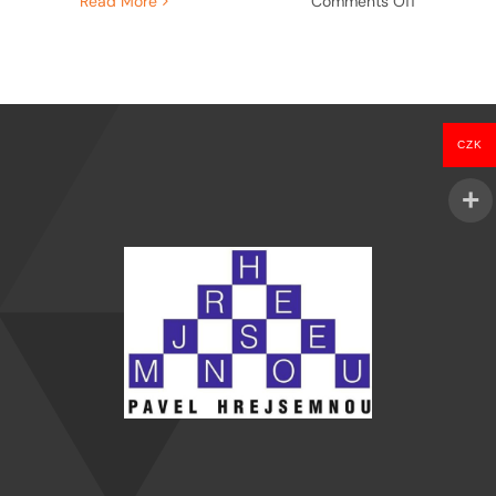
Read More
Comments Off
Co
máme
udělat
pro
udržitelnos
marketingu
CZK
zdarma