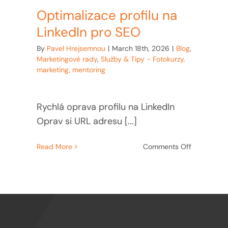
Optimalizace profilu na
LinkedIn pro SEO
By
Pavel Hrejsemnou
|
March 18th, 2026
|
Blog
,
Marketingové rady
,
Služby & Tipy - Fotokurzy,
marketing, mentoring
Rychlá oprava profilu na LinkedIn
Oprav si URL adresu [...]
on
Read More
Comments Off
Optimaliza
profilu
na
LinkedIn
pro
SEO