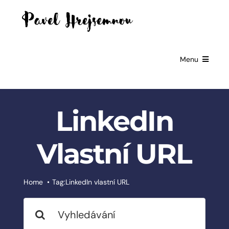
Skip
to
content
Menu
HOME
LinkedIn
GIFTS FOR
BUSINESSES
Vlastní URL
EXCLUSIVE
PARTNERSHIP
BOOKS
Home
Tag:
LinkedIn vlastní URL
Search
ČESKÉ
SLUŽBY
for: