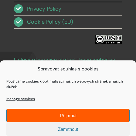
Privacy Policy
Cookie Policy (EU)
Unless otherwise stated, these websites
and images are licensed under Creative
Spravovat souhlas s cookies
Commons BY-NC-SA 3.0
.
Používáme cookies k optimalizaci našich webových stránek a našich
služeb.
Manage services
Příjmout
© Copyright 1994 - 2026 • IDEAIFY s.r.o.
Zamítnout