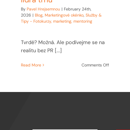
By
Pavel Hrejsemnou
|
February 24th,
2026
|
Blog
,
Marketingové okénko
,
Služby &
Tipy - Fotokurzy, marketing, mentoring
Tvrdé? Možná. Ale podívejme se na
realitu bez PR [...]
on
Read More
Comments Off
Možná
si
jen
hrajete
na
lídra
trhu