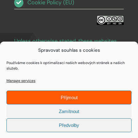
Cookie Policy (EU)
Unless otherwise stated, these websites
and images are licensed under Creative
Spravovat souhlas s cookies
Commons BY-NC-SA 3.0
.
Používáme cookies k optimalizaci našich webových stránek a našich
služeb.
Manage services
Příjmout
© Copyright 1994 - 2026 • IDEAIFY s.r.o.
Zamítnout
Předvolby