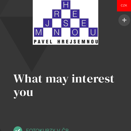
CZK
What may interest
you
FOTOKURZY V ČR