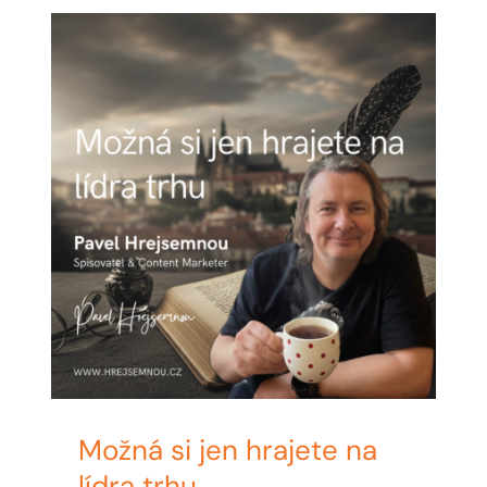
BLOG
MY ACCOUNT
ABOUT ME
CONTACT
Možná si jen hrajete na
lídra trhu