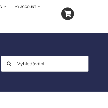
G
MY ACCOUNT
Search
for: