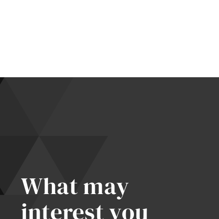
ařka
vatele:
t
rický
n
What may
interest you