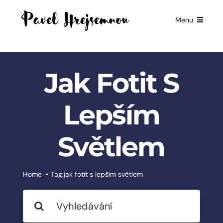
Skip
to
Menu
content
HOME
GIFTS FOR
Jak Fotit S
BUSINESSES
EXCLUSIVE
Lepším
PARTNERSHIP
Světlem
BOOKS
ČESKÉ
SLUŽBY
Home
Tag:
jak fotit s lepším světlem
Search
BLOG
for: