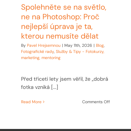
Spolehněte se na světlo,
ne na Photoshop: Proč
nejlepší úprava je ta,
kterou nemusíte dělat
By
Pavel Hrejsemnou
|
May 11th, 2026
|
Blog
,
Fotografické rady
,
Služby & Tipy - Fotokurzy,
marketing, mentoring
Před třiceti lety jsem věřil, že „dobrá
fotka vzniká [...]
on
Read More
Comments Off
Spolehnět
se
na
světlo,