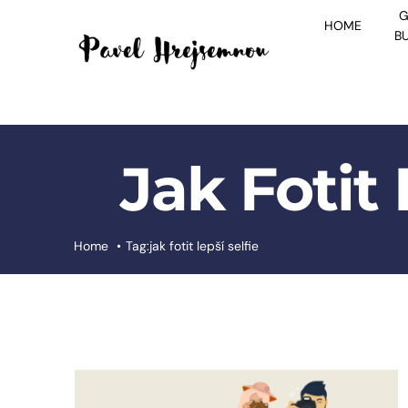
Skip
G
HOME
to
B
content
Jak Fotit 
Home
Tag:
jak fotit lepší selfie