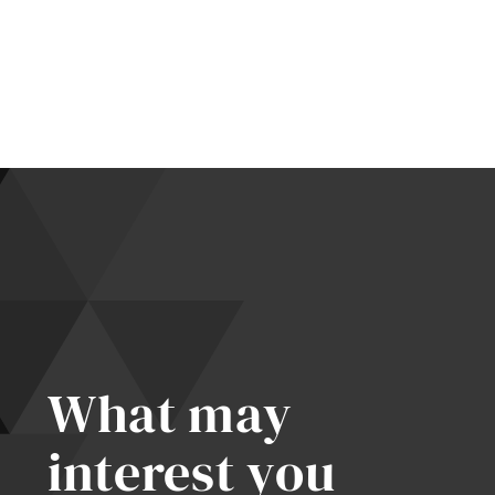
,
jí:
t
lem
at
What may
interest you