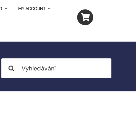
G
MY ACCOUNT
Search
for: