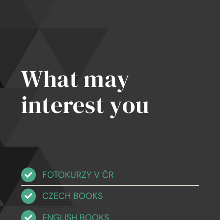
,
la
e
What may
interest you
FOTOKURZY V ČR
CZECH BOOKS
ENGLISH BOOKS