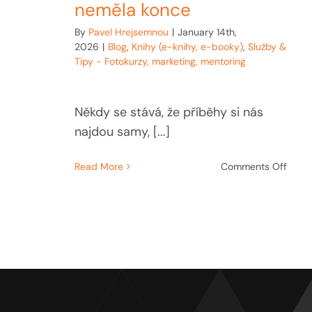
neměla konce
By
Pavel Hrejsemnou
|
January 14th,
2026
|
Blog
,
Knihy (e-knihy, e-booky)
,
Služby &
Tipy - Fotokurzy, marketing, mentoring
Někdy se stává, že příběhy si nás
najdou samy, [...]
on
Read More
Comments Off
Jak
se
z
dopi
kacíř
zrodil
Osud
setká
Příbě