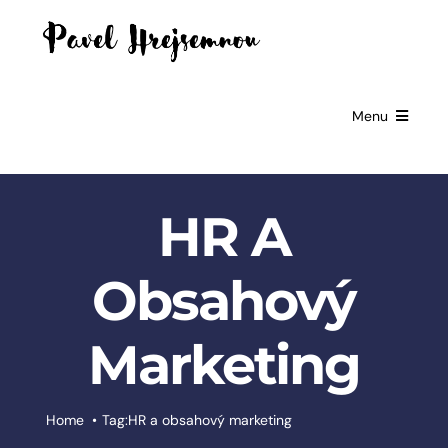
Skip
to
content
Menu
HOME
HR A
GIFTS FOR
BUSINESSES
Obsahový
EXCLUSIVE
PARTNERSHIP
Marketing
BOOKS
ČESKÉ
Home
Tag:
HR a obsahový marketing
SLUŽBY