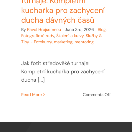
turnaje: Kompletní
kuchařka pro zachycení
ducha dávných časů
By
Pavel Hrejsemnou
|
June 3rd, 2026
|
Blog
,
Fotografické rady
,
Školení a kurzy
,
Služby &
Tipy - Fotokurzy, marketing, mentoring
Jak fotit středověké turnaje:
Kompletní kuchařka pro zachycení
ducha [...]
on
Read More
Comments Off
Jak
fotit
středověké
turnaje:
Kompletní