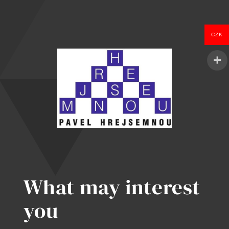
kuchařka
pro
zachycení
ducha
CZK
dávných
časů
What may interest
you