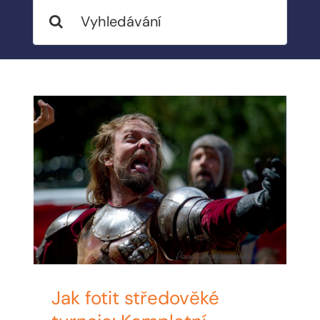
Search
MY ACCOUNT
for:
ABOUT ME
CONTACT
CART / KOŠÍK
Jak fotit středověké