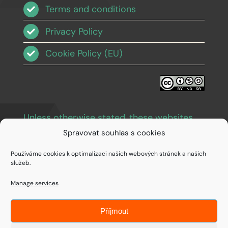
Terms and conditions
Privacy Policy
Cookie Policy (EU)
Unless otherwise stated, these websites
and images are licensed under Creative
Spravovat souhlas s cookies
Commons BY-NC-SA 3.0
.
Používáme cookies k optimalizaci našich webových stránek a našich
služeb.
Manage services
Příjmout
© Copyright 1994 - 2026 • IDEAIFY s.r.o.