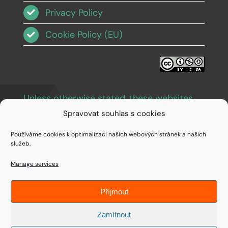
Privacy Policy
Cookie Policy (EU)
Unless otherwise stated, these websites
and images are licensed under Creative
Spravovat souhlas s cookies
Commons BY-NC-SA 3.0
.
Používáme cookies k optimalizaci našich webových stránek a našich
služeb.
Manage services
Příjmout
© Copyright 1994 - 2026 • IDEAIFY s.r.o.
Zamítnout