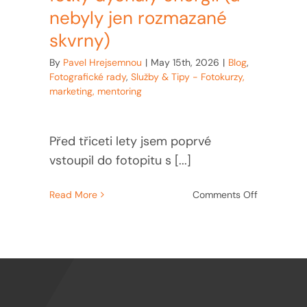
nebyly jen rozmazané
skvrny)
By
Pavel Hrejsemnou
|
May 15th, 2026
|
Blog
,
Fotografické rady
,
Služby & Tipy - Fotokurzy,
marketing, mentoring
Před třiceti lety jsem poprvé
vstoupil do fotopitu s [...]
on
Read More
Comments Off
Jak
fotit
koncerty,
aby
fotky
dýchaly
energií