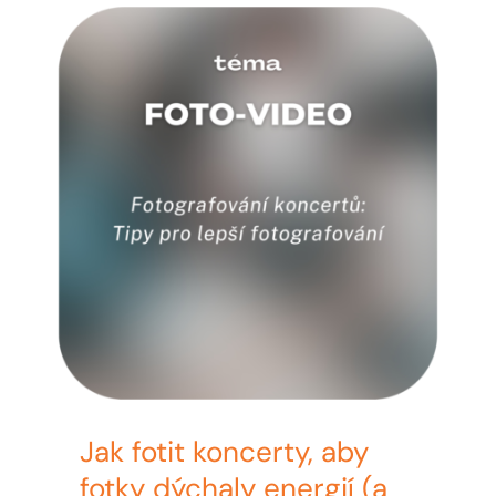
MY ACCOUNT
ABOUT ME
CONTACT
CART / KOŠÍK
Jak fotit koncerty, aby
fotky dýchaly energií (a