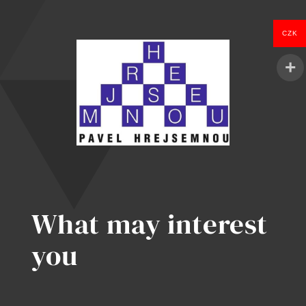
(a
nebyly
CZK
jen
rozmazané
skvrny)
What may interest
you