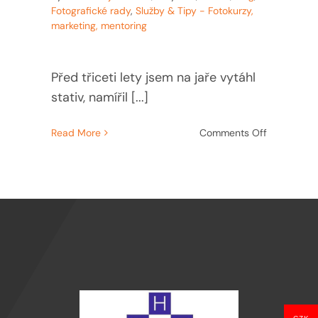
Fotografické rady
,
Služby & Tipy - Fotokurzy,
marketing, mentoring
Před třiceti lety jsem na jaře vytáhl
stativ, namířil [...]
on
Read More
Comments Off
Jak
fotit
rozkvetlou
přírodu,
aby
fotky
NEVYPADA
jako
z
nástěnnéh
kalendáře