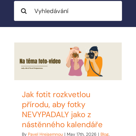
Search
BLOG
for:
MY ACCOUNT
ABOUT ME
CONTACT
Jak fotit rozkvetlou
přírodu, aby fotky
NEVYPADALY jako z
nástěnného kalendáře
By
Pavel Hrejsemnou
|
May 17th, 2026
|
Blog
,