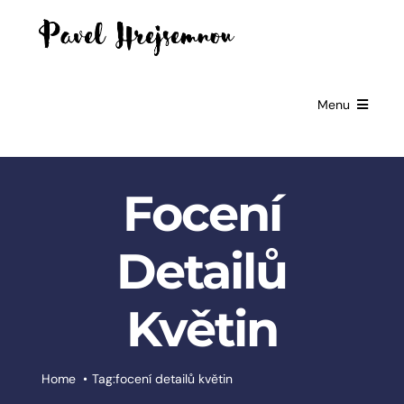
Skip
to
content
Menu
HOME
Focení
GIFTS FOR
BUSINESSES
Detailů
EXCLUSIVE
PARTNERSHIP
Květin
BOOKS
ČESKÉ
Home
Tag:
focení detailů květin
SLUŽBY