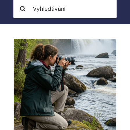
Search
MY ACCOUNT
for:
ABOUT ME
CONTACT
CART / KOŠÍK