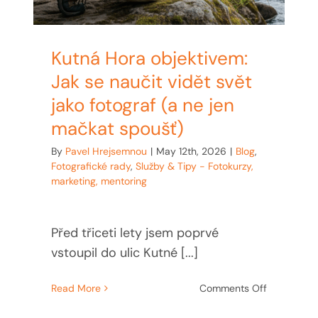
Kutná Hora objektivem:
Jak se naučit vidět svět
jako fotograf (a ne jen
mačkat spoušť)
By
Pavel Hrejsemnou
|
May 12th, 2026
|
Blog
,
Fotografické rady
,
Služby & Tipy - Fotokurzy,
marketing, mentoring
Před třiceti lety jsem poprvé
vstoupil do ulic Kutné [...]
on
Read More
Comments Off
Kutná