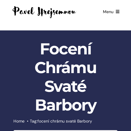
Skip
to
Menu
content
HOME
GIFTS FOR
Focení
BUSINESSES
EXCLUSIVE
Chrámu
PARTNERSHIP
Svaté
BOOKS
ČESKÉ
Barbory
SLUŽBY
BLOG
Home
Tag:
focení chrámu svaté Barbory