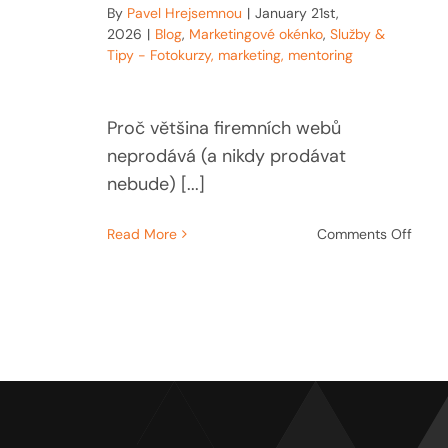
By
Pavel Hrejsemnou
|
January 21st,
2026
|
Blog
,
Marketingové okénko
,
Služby &
Tipy - Fotokurzy, marketing, mentoring
Proč většina firemních webů
neprodává (a nikdy prodávat
nebude) [...]
on
Read More
Comments Off
Proč
větši
firem
webů
nepr
(a
nikdy
prod
nebu