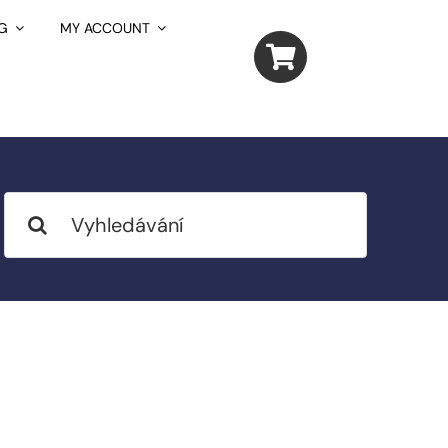
G
MY ACCOUNT
Search
for: