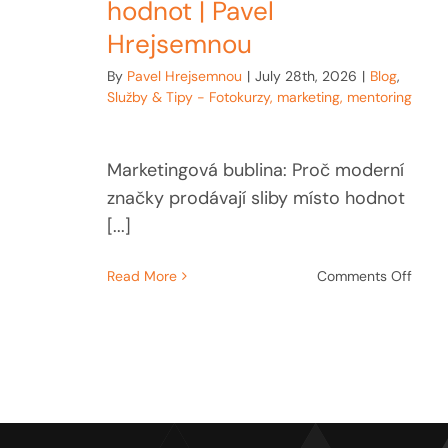
hodnot | Pavel
Hrejsemnou
By
Pavel Hrejsemnou
|
July 28th, 2026
|
Blog
,
Služby & Tipy - Fotokurzy, marketing, mentoring
Marketingová bublina: Proč moderní
značky prodávají sliby místo hodnot
[...]
on
Read More
Comments Off
Marke
bubli
Proč
mode
znač
prodá
sliby