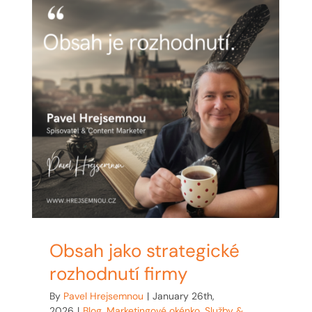
Obsah jako strategické
rozhodnutí firmy
By
Pavel Hrejsemnou
|
January 26th,
2026
|
Blog
,
Marketingové okénko
,
Služby &