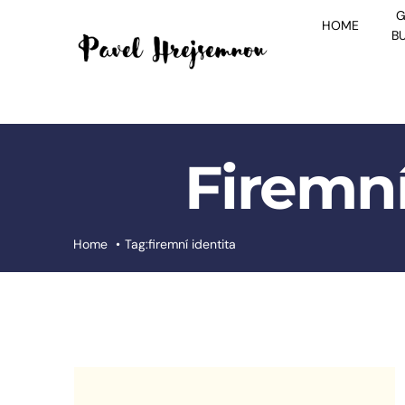
Skip
G
HOME
to
B
content
Firemní
Home
Tag:
firemní identita