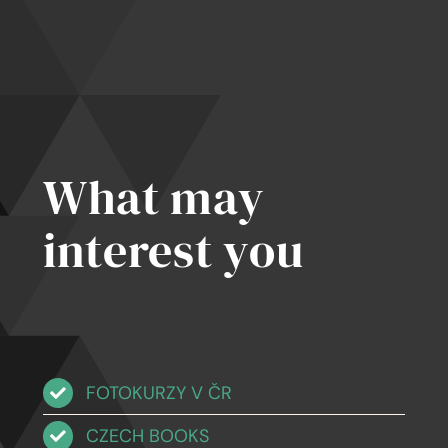
ot
semnou
What may
interest you
FOTOKURZY V ČR
CZECH BOOKS