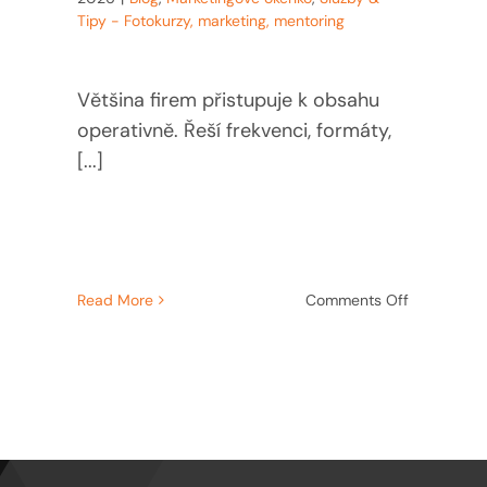
Tipy - Fotokurzy, marketing, mentoring
Většina firem přistupuje k obsahu
operativně. Řeší frekvenci, formáty,
[...]
on
Read More
Comments Off
Obsah
tingová
jako
na:
strategické
rozhodnutí
rní
firmy
ky
vají