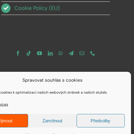
Cookie Policy (EU)
Spravovat souhlas s cookies
ookies k optimalizaci našich webových stránek a našich služeb.
vices
íjmout
Zamítnout
Předvolby