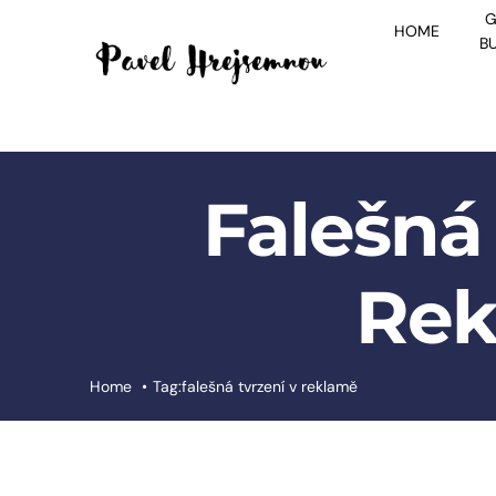
Skip
G
HOME
to
B
content
Falešná
Rek
Home
Tag:
falešná tvrzení v reklamě