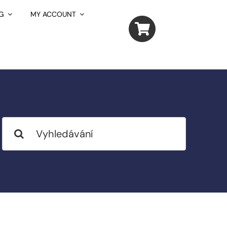
G
MY ACCOUNT
Search
for: