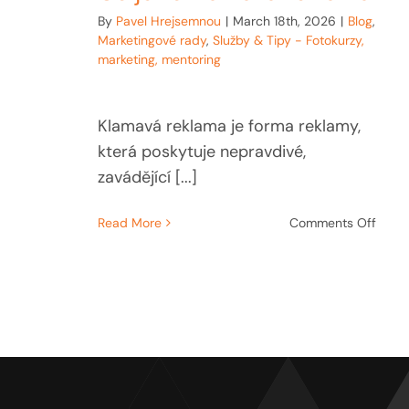
By
Pavel Hrejsemnou
|
March 18th, 2026
|
Blog
,
Marketingové rady
,
Služby & Tipy - Fotokurzy,
marketing, mentoring
Klamavá reklama je forma reklamy,
která poskytuje nepravdivé,
zavádějící [...]
on
Read More
Comments Off
Co
je
to
klam
rekla