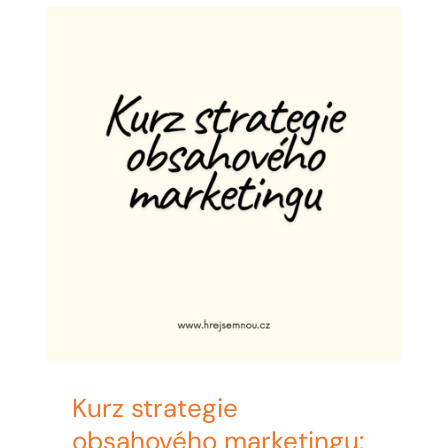
MY ACCOUNT
ABOUT ME
CONTACT
CART / KOŠÍK
Kurz strategie
obsahového marketingu: