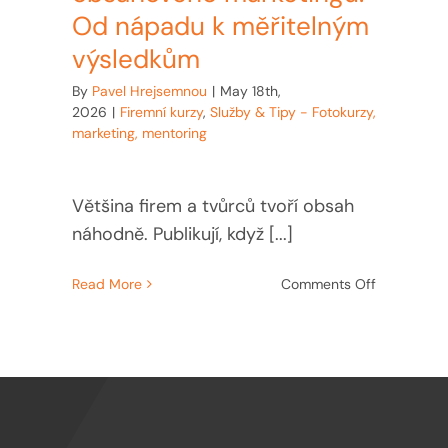
Od nápadu k měřitelným
výsledkům
By
Pavel Hrejsemnou
|
May 18th,
2026
|
Firemní kurzy
,
Služby & Tipy - Fotokurzy,
marketing, mentoring
Většina firem a tvůrců tvoří obsah
náhodně. Publikují, když [...]
on
Read More
Comments Off
Kurz
strategie
obsahovéh
marketingu
Od
nápadu
k