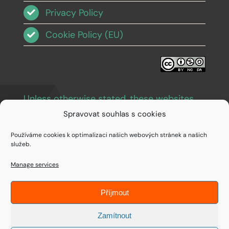
Privacy Policy
Cookie Policy (EU)
Unless otherwise stated, these websites
and images are licensed under Creative
Spravovat souhlas s cookies
Commons BY-NC-SA 3.0
.
Používáme cookies k optimalizaci našich webových stránek a našich
služeb.
Manage services
Příjmout
© Copyright 1994 - 2026 • IDEAIFY s.r.o.
Zamítnout