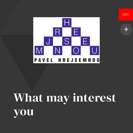
měřitelným
výsledkům
CZK
What may interest
you