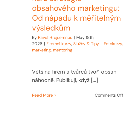
obsahového marketingu:
Od nápadu k měřitelným
výsledkům
By
Pavel Hrejsemnou
|
May 18th,
2026
|
Firemní kurzy
,
Služby & Tipy - Fotokurzy,
marketing, mentoring
Většina firem a tvůrců tvoří obsah
náhodně. Publikují, když [...]
on
Read More
Comments Off
Kurz
strat
obsa
marke
Od