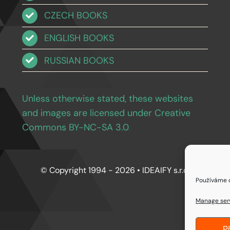
CZECH BOOKS
ENGLISH BOOKS
RUSSIAN BOOKS
Unless otherwise stated, these websites
and images are licensed under Creative
Commons BY-NC-SA 3.0
.
© Copyright 1994 - 2026 • IDEAIFY s.r.o.
Používáme c
Manage ser
Př