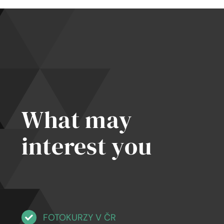
du
a
střední
elným
firmy:
edkům
Strategie
bez
placené
reklamy
What may
interest you
FOTOKURZY V ČR