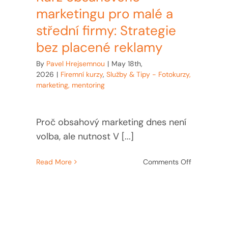
marketingu pro malé a
střední firmy: Strategie
bez placené reklamy
By
Pavel Hrejsemnou
|
May 18th,
2026
|
Firemní kurzy
,
Služby & Tipy - Fotokurzy,
marketing, mentoring
Proč obsahový marketing dnes není
volba, ale nutnost V [...]
on
Read More
Comments Off
Kurz
egie
obsahovéh
hového
marketingu
tingu:
pro
malé