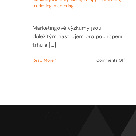
marketing, mentoring
Marketingové výzkumy jsou
důležitým nástrojem pro pochopení
trhu a [...]
on
Read More
Comments Off
K
čemu
jsou
dobr
marke
výzk