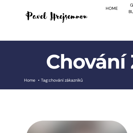
Skip
G
HOME
to
B
content
Chování
Home
Tag:
chování zákazníků