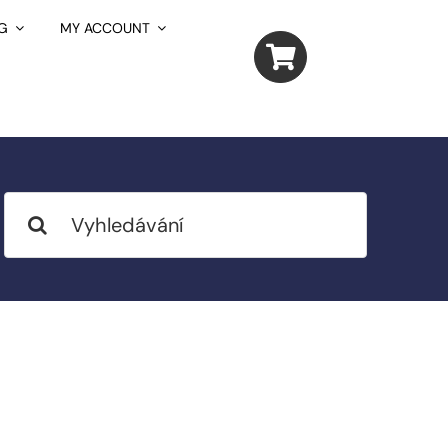
G
MY ACCOUNT
Search
for: