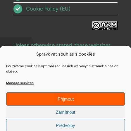
Cookie Policy (EU)
Unless otherwise stated, these websites
and images are licensed under Creative
Spravovat souhlas s cookies
Commons BY-NC-SA 3.0
.
Používáme cookies k optimalizaci našich webových stránek a našich
služeb.
Manage services
Příjmout
© Copyright 1994 - 2026 • IDEAIFY s.r.o.
Zamítnout
Předvolby