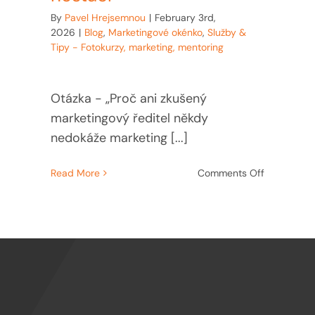
By
Pavel Hrejsemnou
|
February 3rd,
2026
|
Blog
,
Marketingové okénko
,
Služby &
Tipy - Fotokurzy, marketing, mentoring
Otázka - „Proč ani zkušený
marketingový ředitel někdy
nedokáže marketing [...]
on
Read More
Comments Off
Kdy
marketingo
ředitel
nestačí