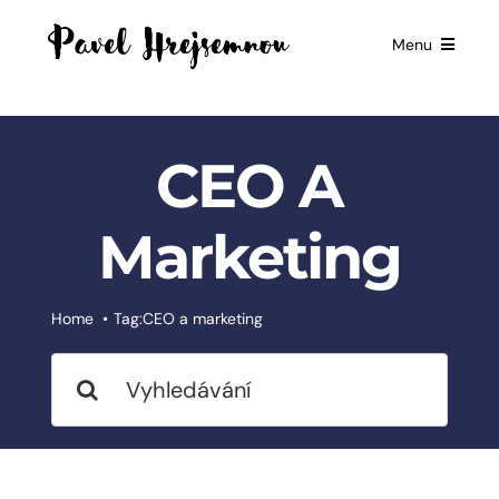
Skip
to
Menu
content
HOME
GIFTS FOR
CEO A
BUSINESSES
EXCLUSIVE
Marketing
PARTNERSHIP
BOOKS
Home
Tag:
CEO a marketing
ČESKÉ
Search
SLUŽBY
for:
BLOG