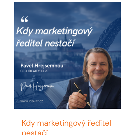
MY ACCOUNT
ABOUT ME
CONTACT
CART / KOŠÍK
Kdy marketingový ředitel
nestačí