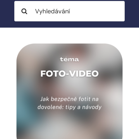
Search
BLOG
for:
MY ACCOUNT
ABOUT ME
CONTACT