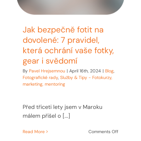
Jak bezpečně fotit na
dovolené: 7 pravidel,
která ochrání vaše fotky,
gear i svědomí
By
Pavel Hrejsemnou
|
April 16th, 2024
|
Blog
,
Fotografické rady
,
Služby & Tipy - Fotokurzy,
marketing, mentoring
Před třiceti lety jsem v Maroku
málem přišel o [...]
on
Read More
Comments Off
Jak