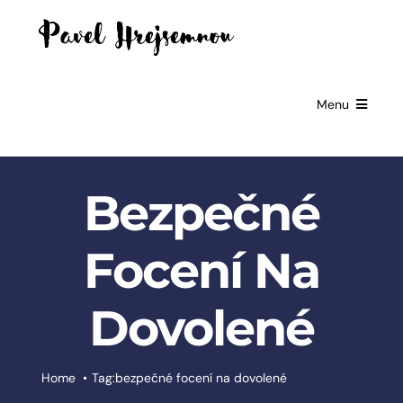
Skip
to
content
Menu
HOME
Bezpečné
GIFTS FOR
BUSINESSES
Focení Na
EXCLUSIVE
PARTNERSHIP
Dovolené
BOOKS
ČESKÉ
Home
Tag:
bezpečné focení na dovolené
SLUŽBY