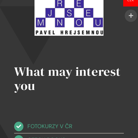
o
CZK
zakázku)
What may interest
you
FOTOKURZY V ČR