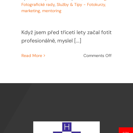
Fotografické rady
,
Služby & Tipy - Fotokurzy,
marketing, mentoring
Když jsem před třiceti lety začal fotit
profesionálně, myslel [...]
on
Read More
Comments Off
Autorská
práva
ve
fotografii:
5
věcí,
které
vás
ochrání
(nebo
připraví