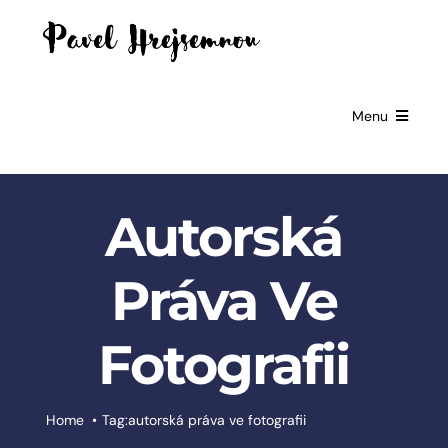
Skip
to
content
Menu
HOME
Autorská
GIFTS FOR
BUSINESSES
Práva Ve
EXCLUSIVE
PARTNERSHIP
Fotografii
BOOKS
ČESKÉ
Home
Tag:
autorská práva ve fotografii
SLUŽBY