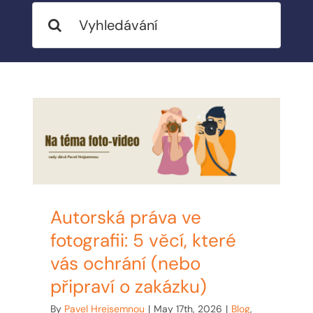
Search
BLOG
for:
MY ACCOUNT
ABOUT ME
CONTACT
Autorská práva ve
fotografii: 5 věcí, které
vás ochrání (nebo
připraví o zakázku)
By
Pavel Hrejsemnou
|
May 17th, 2026
|
Blog
,