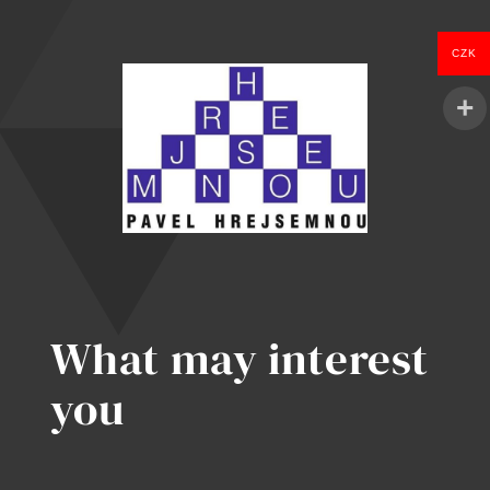
fórem
pro
CZK
správu
komunity
What may interest
you