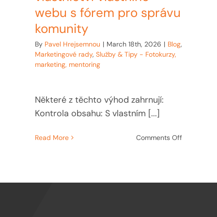
webu s fórem pro správu
komunity
By
Pavel Hrejsemnou
|
March 18th, 2026
|
Blog
,
Marketingové rady
,
Služby & Tipy - Fotokurzy,
marketing, mentoring
Některé z těchto výhod zahrnují:
Kontrola obsahu: S vlastním [...]
on
Read More
Comments Off
Existuje
mnoho
výhod
vlastnictví
vlastního
webu
s