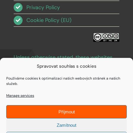
Privacy Policy
Cookie Policy (EU)
Unless otherwise stated, these websites
and images are licensed under Creative
Spravovat souhlas s cookies
Commons BY-NC-SA 3.0
.
Používáme cookies k optimalizaci našich webových stránek a našich
služeb.
Manage services
Příjmout
© Copyright 1994 - 2026 • IDEAIFY s.r.o.
Zamítnout